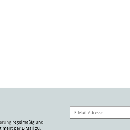
lärung
regelmäßig und
timent per E-Mail zu.