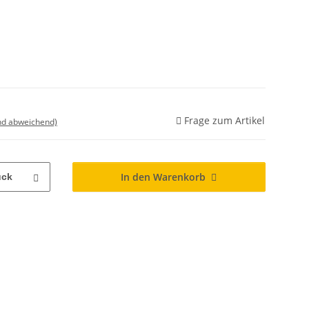
Frage zum Artikel
nd abweichend)
In den Warenkorb
ück