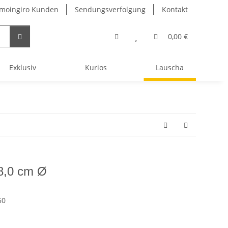
 moingiro Kunden
Sendungsverfolgung
Kontakt
0,00 €
Exklusiv
Kurios
Lauscha
 8,0 cm Ø
50