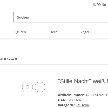
INFO für
Figuren
Tiere
Vögel
iß 8,0 cm Ø
"Stille Nacht" weiß
Artikelnummer:
42506969219
HAN:
6472 RW
Kategorie:
Lauscha